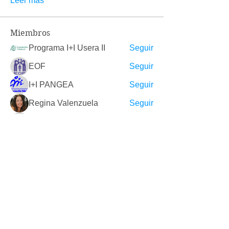
Leer más
Miembros
Programa I+I Usera II
Seguir
EOF
Seguir
I+I PANGEA
Seguir
Regina Valenzuela
Seguir
Pablo Fernández
Seguir
Ver todos los miembros (10)
ORGANIZACIÓN PÚBLICA