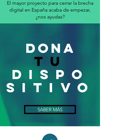
El mayor proyecto para cerrar la brecha
digital en España acaba de empezar,
¿nos ayudas?
DONA
Tu
DISPO
SITIVO
SABER MÁS