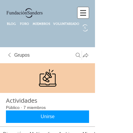
BLOG
FORO
MIEMBROS
VOLUNTARIADO
Grupos
Actividades
Público
·
7 miembros
Unirse