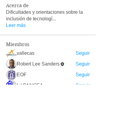
Acerca de
Dificultades y orientaciones sobre la
inclusión de tecnologí
...
Leer más
Miembros
vallecas
Seguir
Robert Lee Sanders
Seguir
EOF
Seguir
I+I PANGEA
Seguir
Regina Valenzuela
Seguir
Ver todos los miembros (7)
ORGANIZACIÓN PÚBLICA