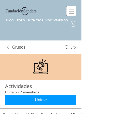
BLOG
FORO
MIEMBROS
VOLUNTARIADO
Grupos
Actividades
Público
·
7 miembros
Unirse