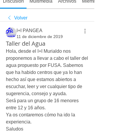
Discusión
Multimedia
Archivos
Miembros
Volver
I+I PANGEA
11 de diciembre de 2019
Taller del Agua
Hola, desde el I+I Murialdo nos 
proponemos a llevar a cabo el taller del 
agua propuesto por FUSA. Sabemos 
que ha habido centros que ya lo han 
hecho así que estamos abiertos a 
escuchar, leer y ver cualquier tipo de 
sugerencia, consejo y ayuda. 
Será para un grupo de 16 menores 
entre 12 y 16 años. 
Ya os contaremos cómo ha ido la 
experiencia. 
Saludos 