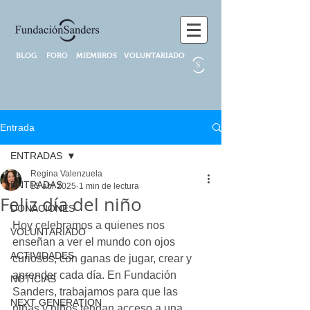
BLOG
FORO
MIEMBROS
VOLUNTARIADO
Entrada
ENTRADAS
Regina Valenzuela
ENTRADAS
15 abr 2025
1 min de lectura
Feliz día del niño
DONACIONES
Hoy celebramos a quienes nos 
VOLUNTARIADO
enseñan a ver el mundo con ojos 
ACTIVIDADES
curiosos, con ganas de jugar, crear y 
aprender cada día. En Fundación 
NOTICIAS
Sanders, trabajamos para que las 
NEXT GENERATION
niñas y niños tengan acceso a una 