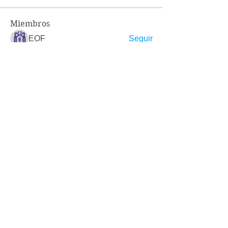
Miembros
EOF
Seguir
I+I PANGEA
Seguir
Regina Valenzuela
Seguir
Pablo Fernández
Seguir
I+I AJEMA
Seguir
Ver todos los miembros (6)
ORGANIZACIÓN PÚBLICA