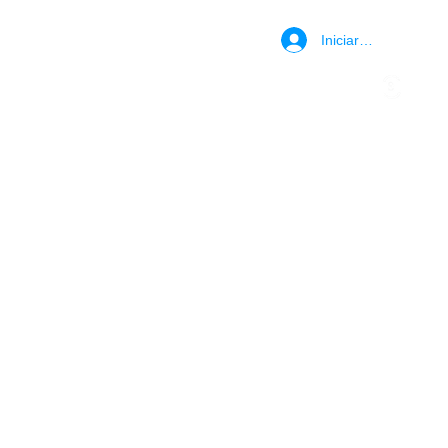
Iniciar sesión
BLOG
FORO
VOLUNTARIADO
MIEMBROS