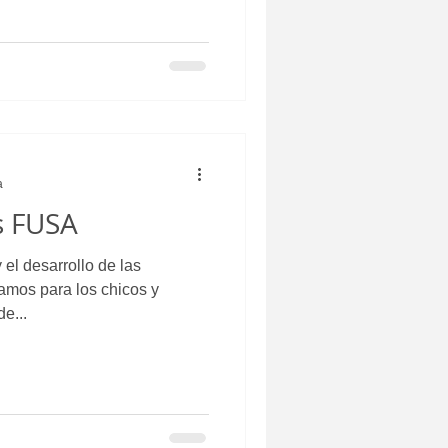
a
s FUSA
 el desarrollo de las
a los chicos y
e...